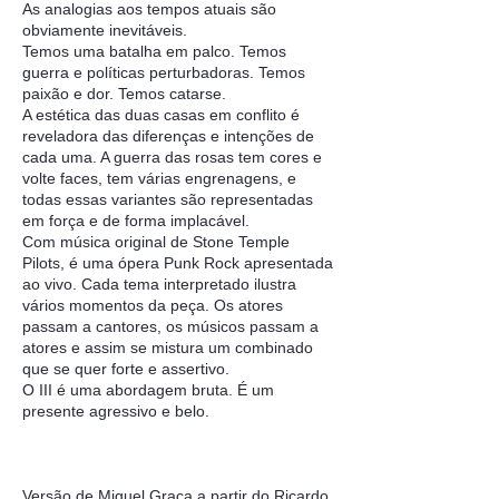
As analogias aos tempos atuais são
obviamente inevitáveis.
Temos uma batalha em palco. Temos
guerra e políticas perturbadoras. Temos
paixão e dor. Temos catarse.
A estética das duas casas em conflito é
reveladora das diferenças e intenções de
cada uma. A guerra das rosas tem cores e
volte faces, tem várias engrenagens, e
todas essas variantes são representadas
em força e de forma implacável.
Com música original de Stone Temple
Pilots, é uma ópera Punk Rock apresentada
ao vivo. Cada tema interpretado ilustra
vários momentos da peça. Os atores
passam a cantores, os músicos passam a
atores e assim se mistura um combinado
que se quer forte e assertivo.
O III é uma abordagem bruta. É um
presente agressivo e belo.
Versão de Miguel Graça a partir do Ricardo